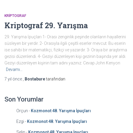
KRIPTOGRAF
Kriptograf 29. Yarışma
29. Yarışma İpuçları 1- Orası zenginlik peşinde olanların hayallerini
süsleyen bir yerdir. 2- Orasıyla ilgili çeşitli eserler mevcut. Bu eserin
ise sahibi bir matematikçi, fizikçi ve yazardır. 3- Oraya bir araştırma
gezisi düzenlendi. 4- Geziyi düzenleyen kişi gezinin başında yer aldı.
Geziyi düzenleyen kişinin tam adını yazınız. Cevap John Kenyon
Devamı…
7 yıl
önce
,
Bostabure
tarafından
Son Yorumlar
Orçun
-
Kozmonot 48. Yarışma İpuçları
Ezgi
-
Kozmonot 48. Yarışma İpuçları
Selin
-
Kozmonot 48. Yarışma İpuçları