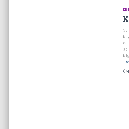
KR
K
53.
bay
asl
adı
bil
De
6 yı