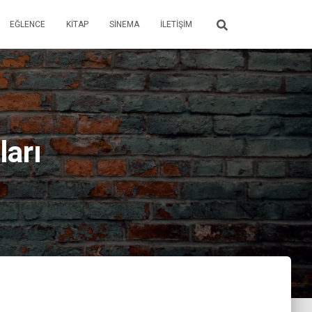
EĞLENCE
KITAP
SINEMA
İLETIŞIM
ları