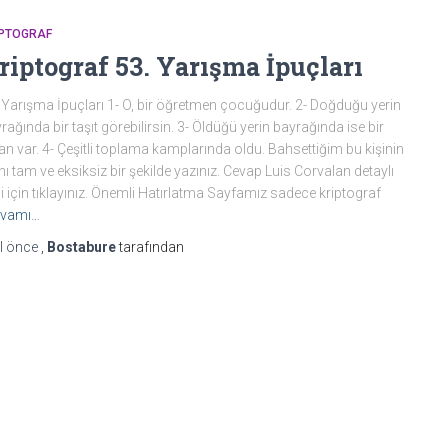
IPTOGRAF
riptograf 53. Yarışma İpuçları
 Yarışma İpuçları 1- O, bir öğretmen çocuğudur. 2- Doğduğu yerin
rağında bir taşıt görebilirsin. 3- Öldüğü yerin bayrağında ise bir
an var. 4- Çeşitli toplama kamplarında oldu. Bahsettiğim bu kişinin
nı tam ve eksiksiz bir şekilde yazınız. Cevap Luis Corvalan detaylı
gi için tıklayınız. Önemli Hatırlatma Sayfamız sadece kriptograf
vamı…
l
önce
,
Bostabure
tarafından