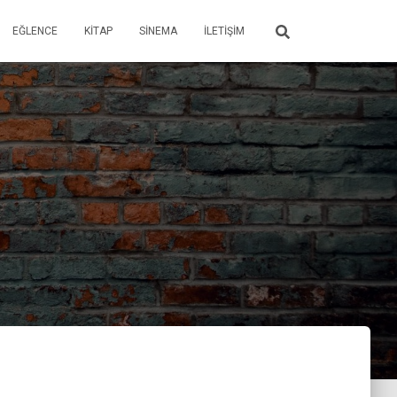
EĞLENCE
KITAP
SINEMA
İLETIŞIM