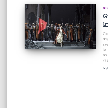
GEN
G
k
Gio
doğ
ses
ter
anı
yaş
6 yı