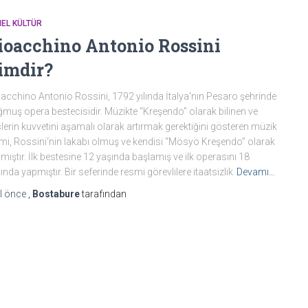
EL KÜLTÜR
ioacchino Antonio Rossini
imdir?
acchino Antonio Rossini, 1792 yılında İtalya‘nın Pesaro şehrinde
muş opera bestecisidir. Müzikte “Kreşendo” olarak bilinen ve
lerin kuvvetini aşamalı olarak artırmak gerektiğini gösteren müzik
imi, Rossini‘nin lakabı olmuş ve kendisi “Mösyö Kreşendo” olarak
lmıştır. İlk bestesine 12 yaşında başlamış ve ilk operasını 18
ında yapmıştır. Bir seferinde resmi görevlilere itaatsizlik
Devamı…
l
önce
,
Bostabure
tarafından