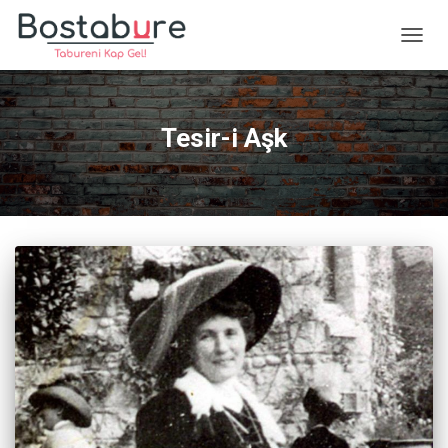
MENÜ
AÇ/KA
Tesir-i Aşk