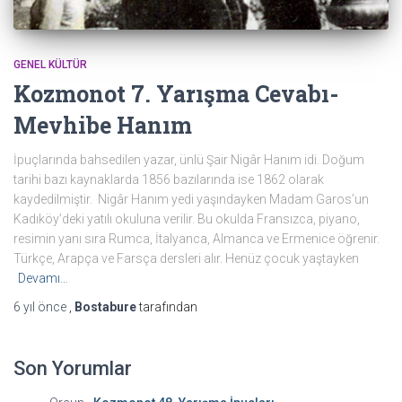
GENEL KÜLTÜR
Kozmonot 7. Yarışma Cevabı-
Mevhibe Hanım
İpuçlarında bahsedilen yazar, ünlü Şair Nigâr Hanım idi. Doğum
tarihi bazı kaynaklarda 1856 bazılarında ise 1862 olarak
kaydedilmiştir. Nigâr Hanım yedi yaşındayken Madam Garos’un
Kadıköy’deki yatılı okuluna verilir. Bu okulda Fransızca, piyano,
resimin yanı sıra Rumca, İtalyanca, Almanca ve Ermenice öğrenir.
Türkçe, Arapça ve Farsça dersleri alır. Henüz çocuk yaştayken
Devamı…
6 yıl
önce
,
Bostabure
tarafından
Son Yorumlar