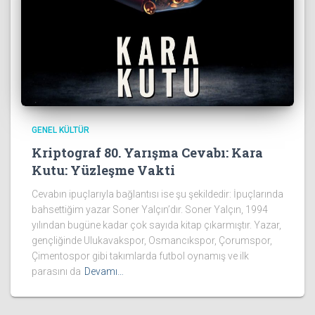
GENEL KÜLTÜR
Kriptograf 80. Yarışma Cevabı: Kara
Kutu: Yüzleşme Vakti
Cevabın ipuçlarıyla bağlantısı ise şu şekildedir: İpuçlarında
bahsettiğim yazar Soner Yalçın’dır. Soner Yalçın, 1994
yılından bugüne kadar çok sayıda kitap çıkarmıştır. Yazar,
gençliğinde Ulukavakspor, Osmancıkspor, Çorumspor,
Çimentospor gibi takımlarda futbol oynamış ve ilk
parasını da
Devamı…