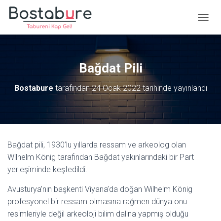
M
E
N
Ü
Y
Bağdat Pili
Ü
A
Bostabure
tarafından
24 Ocak 2022
tarihinde yayınlandı
Ç
/
K
A
P
A
Bağdat pili, 1930’lu yıllarda ressam ve arkeolog olan
Wilhelm König tarafından Bağdat yakınlarındaki bir Part
yerleşiminde keşfedildi.
Avusturya’nın başkenti Viyana’da doğan Wilhelm König
profesyonel bir ressam olmasına rağmen dünya onu
resimleriyle değil arkeoloji bilim dalına yapmış olduğu