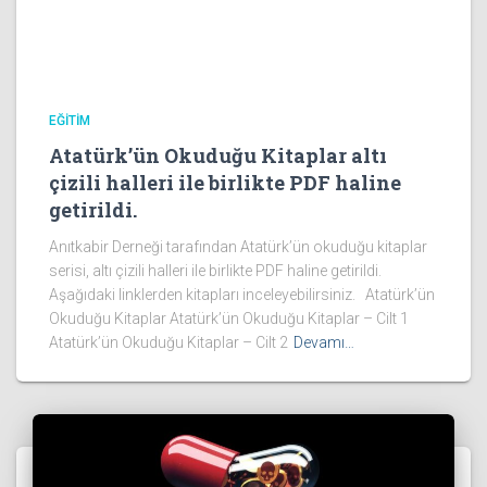
EĞITIM
Atatürk’ün Okuduğu Kitaplar altı
çizili halleri ile birlikte PDF haline
getirildi.
Anıtkabir Derneği tarafından Atatürk’ün okuduğu kitaplar
serisi, altı çizili halleri ile birlikte PDF haline getirildi.
Aşağıdaki linklerden kitapları inceleyebilirsiniz. Atatürk’ün
Okuduğu Kitaplar Atatürk’ün Okuduğu Kitaplar – Cilt 1
Atatürk’ün Okuduğu Kitaplar – Cilt 2
Devamı…